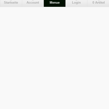
Startseite
Account
Menue
Login
0 Artikel
Liefer- und Versandkosten
Maßgefertige Radhosen
Kontakt
Impressum
Zahlungsarten
Wie bestellen?
AGB
Datenschutz
Widerrufsbelehrung