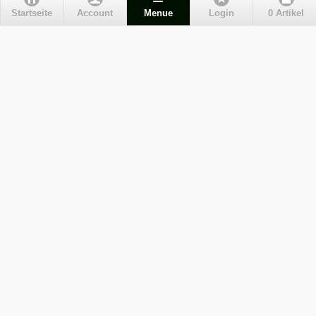
Kundenservice
Startseite
Account
Menue
Login
0 Artikel
Liefer- und Versandkosten
Maßgefertige Radhosen
Kontakt
Impressum
Zahlungsarten
Wie bestellen?
AGB
Datenschutz
Widerrufsbelehrung