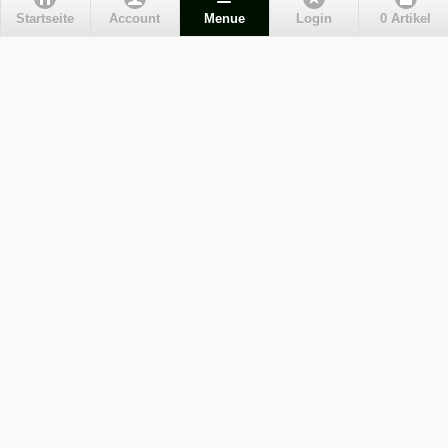
Kundenservice
Startseite
Account
Menue
Login
0 Artikel
Liefer- und Versandkosten
Maßgefertige Radhosen
Kontakt
Impressum
Zahlungsarten
Wie bestellen?
AGB
Datenschutz
Widerrufsbelehrung