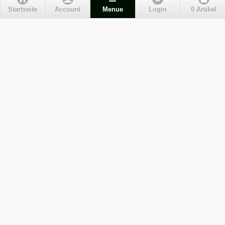
Kundenservice
Startseite
Account
Menue
Login
0 Artikel
Liefer- und Versandkosten
Maßgefertige Radhosen
Kontakt
Impressum
Zahlungsarten
Wie bestellen?
AGB
Datenschutz
Widerrufsbelehrung